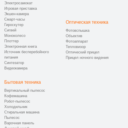
Электросамокат
Игровая приставка
Экшен-камера
Смарт-часы
Оптическая техника
Гироскутер
Сигвей
Фотовспышка
Моноколесо
Объектив
Плоттер
Фотоаппарат
Электронная книга
Тепловизор
Источник бесперебойного
Оптический прицел
питания
Прицел ночного видения
Синтезатор
Видеокамера
Бытовая техника
Вертикальный пылесос
Кофемашина
Робот-пылесос
Холодильник
Стиральная машина
Пылесос
Варочная панель