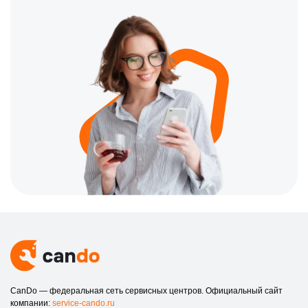
профессионализму мастеров и доступным ценам. Мы
гарантируем быстрый и надежный ремонт вашего оптического
прицела.
Как заказать услугу?
Связаться с нами очень просто. Для заказа услуги или
консультации вы можете позвонить по номеру +7 (844) 263-62-
30 или посетить наш офис по адресу ​Рабоче-Крестьянская, 9Б
в Волгограде. Мы всегда готовы помочь вам!
Не допускайте, чтобы мелкая поломка лишила вас
возможности использовать оптический прицел. Обращайтесь к
профессионалам в Волгограде!
CanDo — федеральная сеть сервисных центров. Официальный сайт
компании:
service-cando.ru