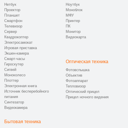
Нетбук
Ноутбук
Проектор
Моноблок
Планшет
МФУ
Смартфон
Принтер
Телевизор
ПК
Сервер
Монитор
Квадрокоптер
Видеокарта
Электросамокат
Игровая приставка
Экшен-камера
Смарт-часы
Оптическая техника
Гироскутер
Сигвей
Фотовспышка
Моноколесо
Объектив
Плоттер
Фотоаппарат
Электронная книга
Тепловизор
Источник бесперебойного
Оптический прицел
питания
Прицел ночного видения
Синтезатор
Видеокамера
Бытовая техника