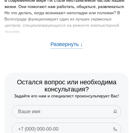
В современном мире ПК стали неотъемлемой частью нашей
жизни. Они помогают нам работать, общаться, развлекаться.
Но что делать, когда возникают неполадки или поломки? В
Волгограде функционирует один из лучших сервисных
центров, специализирующихся на ремонте компьютерной
техники.
Причины неисправностей и способы
предотвратить их
Среди наиболее распространенных причин неисправности
компьютеров можно выделить:
Вирусы и вредоносные программы
Остался вопрос или необходима
Механические повреждения
консультация?
Перегрев
Задайте его нам и специалист проконсультирует Вас!
Неисправность программного обеспечения
Проблемы с жестким диском
Для предотвращения данных проблем рекомендуется
регулярно обновлять антивирус, следить за состоянием
системы охлаждения, делать резервные копии важных файлов
и использовать качественные аксессуары и комплектующие.