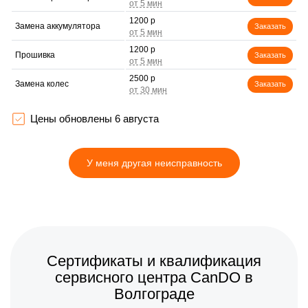
1200 р
Замена аккумулятора
Заказать
1200 р
Прошивка
Заказать
2500 р
Замена колес
Заказать
750 р
Замена камеры
Заказать
Цены обновлены 6 августа
1200 р
Гидроизоляция
Заказать
У меня другая неисправность
2000 р
Апгрейд
Заказать
900 р
Выравнивание колеса
Заказать
1400 р
Выравнивание ступицы
Заказать
Сертификаты и квалификация
сервисного центра CanDO в
Волгограде