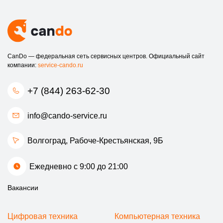
Индивидуальный подход:
Мы учитываем все
пожелания клиента и стремимся обеспечить
максимальное удобство на каждом этапе
сотрудничества.
Не допускайте, чтобы ваш сигвей оставался неисправным.
CanDo — федеральная сеть сервисных центров. Официальный сайт
Обращайтесь в наш сервисный центр — и наслаждайтесь
компании:
service-cando.ru
комфортными поездками по улицам Волгограда!
+7 (844) 263-62-30
info@cando-service.ru
Волгоград, ​Рабоче-Крестьянская, 9Б
Ежедневно с 9:00 до 21:00
Вакансии
Цифровая техника
Компьютерная техника