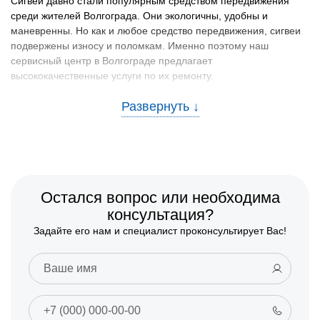
Сигвеи давно стали популярным средством передвижения
среди жителей Волгограда. Они экологичны, удобны и
маневренны. Но как и любое средство передвижения, сигвеи
подвержены износу и поломкам. Именно поэтому наш
сервисный центр в Волгограде предлагает
высококачественные услуги по их ремонту.
Частые причины неисправностей
сигвеев и рекомендации по их
устранению
Среди самых распространенных причин поломок сигвеев
можно выделить:
Остался вопрос или необходима
Проблемы с аккумулятором:
Регулярное и
консультация?
правильное зарядное устройство, а также избегание
Задайте его нам и специалист проконсультирует Вас!
езды на сигвее при низкой температуре помогут
увеличить срок службы аккумулятора.
Неисправность электроники:
Избегайте попадания
воды на устройство, особенно в разъемы.
Износ колес:
Периодическая проверка и замена колес
помогут избежать многих проблем в дороге.