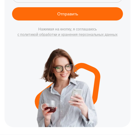
Как связаться с нами и заказать ремонт
Отправить
Если ваш сигвей нуждается в профессиональной замене или
ремонте, не откладывайте этот вопрос. Свяжитесь с нами по
Нажимая на кнопку, я соглашаюсь
номеру +7 (844) 263-62-30 или приходите к нам по адресу ​
с политикой обработки и хранения персональных данных
Рабоче-Крестьянская, 9Б.
Почему выбирают наш сервисный
центр?
Наши специалисты имеют глубокие знания и практический
опыт работы с различными моделями сигвеев. Вот несколько
причин, почему жители Волгограда доверяют нам свои
транспортные средства:
Быстрота обслуживания:
Мы понимаем, как важен
для вас каждый день без сигвея, поэтому стараемся
выполнять работы максимально быстро.
Гарантия качества:
После ремонта ваш сигвей будет
работать как новый, а на все работы мы предоставляем
гарантию.