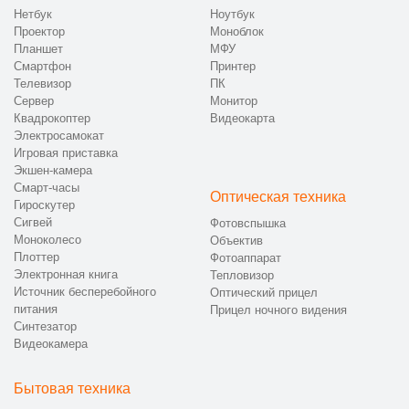
Нетбук
Ноутбук
Проектор
Моноблок
Планшет
МФУ
Смартфон
Принтер
Телевизор
ПК
Сервер
Монитор
Квадрокоптер
Видеокарта
Электросамокат
Игровая приставка
Экшен-камера
Смарт-часы
Оптическая техника
Гироскутер
Сигвей
Фотовспышка
Моноколесо
Объектив
Плоттер
Фотоаппарат
Электронная книга
Тепловизор
Источник бесперебойного
Оптический прицел
питания
Прицел ночного видения
Синтезатор
Видеокамера
Бытовая техника